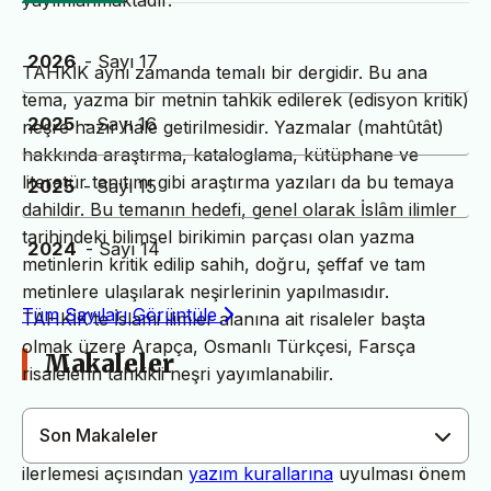
yayımlanmaktadır.
2026
- Sayı 17
TAHKİK aynı zamanda temalı bir dergidir. Bu ana
tema, yazma bir metnin tahkik edilerek (edisyon kritik)
2025
- Sayı 16
neşre hazır hale getirilmesidir. Yazmalar (mahtûtât)
hakkında araştırma, kataloglama, kütüphane ve
literatür tanıtımı gibi araştırma yazıları da bu temaya
2025
- Sayı 15
dahildir. Bu temanın hedefi, genel olarak İslâm ilimler
tarihindeki bilimsel birikimin parçası olan yazma
2024
- Sayı 14
metinlerin kritik edilip sahih, doğru, şeffaf ve tam
metinlere ulaşılarak neşirlerinin yapılmasıdır.
Tüm Sayıları Görüntüle
TAHKİK’te İslami ilimler alanına ait risaleler başta
olmak üzere Arapça, Osmanlı Türkçesi, Farsça
Makaleler
risalelerin tahkikli neşri yayımlanabilir.
Son Makaleler
Dergimiz yayın süreçlerinin daha hızlı ve sağlıklı
ilerlemesi açısından
yazım kurallarına
uyulması önem