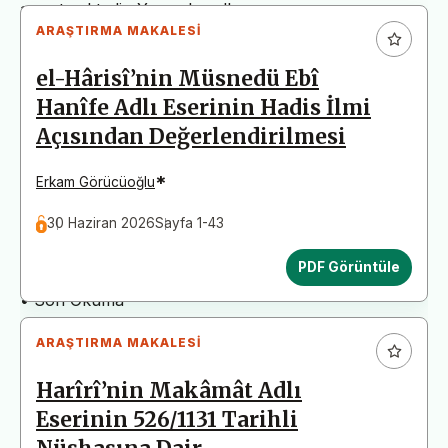
arz etmektedir. Yazım kurallarına uymayan
ARAŞTIRMA MAKALESI
başvurular değerlendirme aşamasına alınmadan iade
edilecektir. Bu nedenle çalışmalarınızı yüklemeden
el-Hârisî’nin Müsnedü Ebî
önce çalışmanızın yazım kurallarına uygun olarak
Hanîfe Adlı Eserinin Hadis İlmi
düzenlendiğinden emin olunuz.
Açısından Değerlendirilmesi
Yayın İnceleme Süreci (Yaklaşık 130 Gün)
• Editör İncelemesi
*
Erkam Görücüoğlu
• Yayın Kurulu İncelemesi
30 Haziran 2026
Sayfa 1-43
• Şekilsel ve Etik Ön İnceleme
• Çift Taraflı Kör Hakemlik Süreci
PDF Görüntüle
• Dil İncelemesi
• Son Okuma
ARAŞTIRMA MAKALESI
Harîrî’nin Makâmât Adlı
Eserinin 526/1131 Tarihli