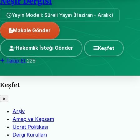
Neşir Dergisi
Yayın Modeli: Süreli Yayın (Haziran - Aralık)
Makale Gönder
Hakemlik İsteği Gönder
Keşfet
Takip Et
229
Keşfet
Arşiv
Amaç ve Kapsam
Ücret Politikası
Dergi Kurulları