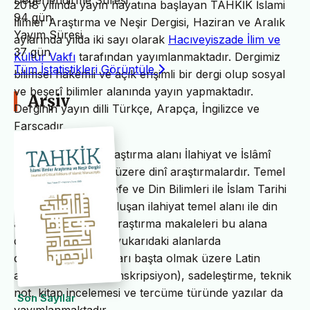
Değerlendirme Süresi
2018 yılında yayın hayatına başlayan TAHKİK İslami
94 gün
İlimler Araştırma ve Neşir Dergisi, Haziran ve Aralık
Yayım Süresi
aylarında yılda iki sayı olarak
Hacıveyiszade İlim ve
37 gün
Kültür Vakfı
tarafından yayımlanmaktadır. Dergimiz
Tüm İstatistikleri Görüntüle
bilimsel hakemli ve açık erişimli bir dergi olup sosyal
ve beşerî bilimler alanında yayın yapmaktadır.
Arşiv
Derginin yayın dilli Türkçe, Arapça, İngilizce ve
Farsçadır.
TAHKİK’in temel araştırma alanı İlahiyat ve İslâmî
ilimler başta olmak üzere dinî araştırmalardır. Temel
İslam Bilimleri, Felsefe ve Din Bilimleri ile İslam Tarihi
ve Sanatları’ndan oluşan ilahiyat temel alanı ile din
alanındaki bilimsel araştırma makaleleri bu alana
dâhildir. TAHKİK’te yukarıdaki alanlarda
değerlendirme yazıları başta olmak üzere Latin
alfabesine nakil (transkripsiyon), sadeleştirme, teknik
not, kitap incelemesi ve tercüme türünde yazılar da
Son Sayılar