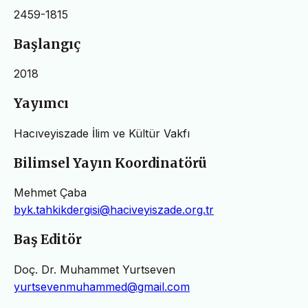
2459-1815
Başlangıç
2018
Yayımcı
Hacıveyiszade İlim ve Kültür Vakfı
Bilimsel Yayın Koordinatörü
Mehmet Çaba
byk.tahkikdergisi@haciveyiszade.org.tr
Baş Editör
Doç. Dr. Muhammet Yurtseven
yurtsevenmuhammed@gmail.com