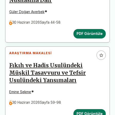
Nüshasına Dair
*
Güler Doğan Averbek
30 Haziran 2026
Sayfa 44-58
PDF Görüntüle
ARAŞTIRMA MAKALESI
Fıkıh ve Hadis Usulündeki
Müşkil Tasavvuru ve Tefsir
Usulündeki Yansımaları
*
Emine Sekme
30 Haziran 2026
Sayfa 59-98
PDF Görüntüle