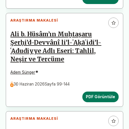
ARAŞTIRMA MAKALESI
Ali b. Hüsâm’ın Muḫtaṣaru
Şerḥi’d-Devvânî li’l-ʿAḳāʾidi’l-
ʿẠdudiyye Adlı Eseri: Tahlil,
Neşir ve Tercüme
*
Adem Sünger
30 Haziran 2026
Sayfa 99-144
PDF Görüntüle
ARAŞTIRMA MAKALESI