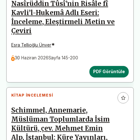
Nasîrüddin Tûsî’nin Risâle fî
Kavli’l-Hukemâ Adlı Eseri:
İnceleme, Eleştirmeli Metin ve
Çeviri
*
Esra Tellioğlu Ünver
30 Haziran 2026
Sayfa 145-200
PDF Görüntüle
KITAP İNCELEMESI
Schimmel, Annemarie,
Müslüman Toplumlarda İsim
Kültürü, çev. Mehmet Emin
Alp, İstanbul: Küre Yayınları,