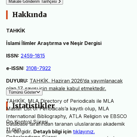
Makale Gönderim Tarihçesi
Hakkında
TAHKİK
İslami İlimler Araştırma ve Neşir Dergisi
ISSN:
2459-1815
e-ISSN:
3108-7922
DUYURU:
TAHKİK, Haziran 2026’da yayımlanacak
olan 17. sayısı için makale kabul etmektedir.
Tümünü Göster
TAHKİK, MLA Directory of Periodicals ile MLA
İstatistikler
Master List of Periodicals’a kayıtlı olup, MLA
International Bibliography, ATLA Religion ve EBSCO
Ön Kontrol Süresi
Database tarafından taranan uluslararası akademik
11 gün
bir dergidir.
Detaylı bilgi için
tıklayınız.