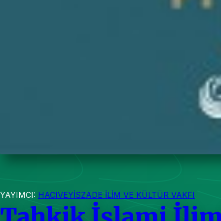
YAYIMCI:
HACIVEYİSZADE İLİM VE KÜLTÜR VAKFI
Tahkik İslami İlim