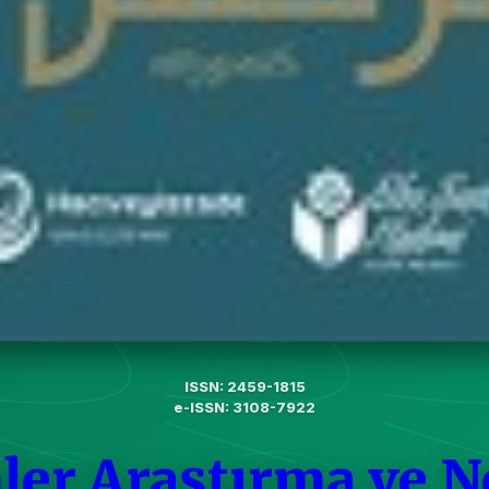
ISSN: 2459-1815
e-ISSN: 3108-7922
ler Araştırma ve N