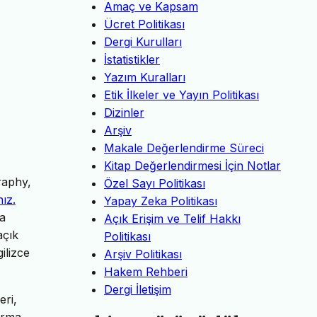
Amaç ve Kapsam
Ücret Politikası
Dergi Kurulları
İstatistikler
Yazım Kuralları
Etik İlkeler ve Yayın Politikası
Dizinler
Arşiv
Makale Değerlendirme Süreci
Kitap Değerlendirmesi İçin Notlar
raphy,
Özel Sayı Politikası
nız.
Yapay Zeka Politikası
da
Açık Erişim ve Telif Hakkı
açık
Politikası
ilizce
Arşiv Politikası
Hakem Rehberi
Dergi İletişim
eri,