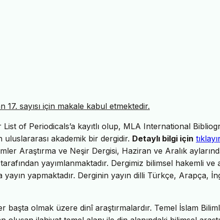
17. sayısı için makale kabul etmektedir.
ist of Periodicals’a kayıtlı olup, MLA International Bibliog
uluslararası akademik bir dergidir.
Detaylı bilgi için
tıklayı
imler Araştırma ve Neşir Dergisi, Haziran ve Aralık ayların
tarafından yayımlanmaktadır. Dergimiz bilimsel hakemli ve 
da yayın yapmaktadır. Derginin yayın dilli Türkçe, Arapça, İng
er başta olmak üzere dinî araştırmalardır. Temel İslam Biliml