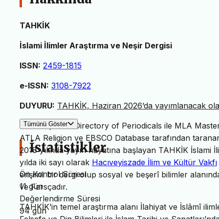
TAHKİK
İslami İlimler Araştırma ve Neşir Dergisi
ISSN:
2459-1815
e-ISSN:
3108-7922
DUYURU:
TAHKİK, Haziran 2026’da yayımlanacak olan 
Tümünü Göster
TAHKİK, MLA Directory of Periodicals ile MLA Master L
ATLA Religion ve EBSCO Database tarafından taranan 
İstatistikler
2018 yılında yayın hayatına başlayan TAHKİK İslami İl
yılda iki sayı olarak
Hacıveyiszade İlim ve Kültür Vakfı
Ön Kontrol Süresi
erişimli bir dergi olup sosyal ve beşerî bilimler alanın
11 gün
ve Farsçadır.
Değerlendirme Süresi
TAHKİK’in temel araştırma alanı İlahiyat ve İslâmî iliml
94 gün