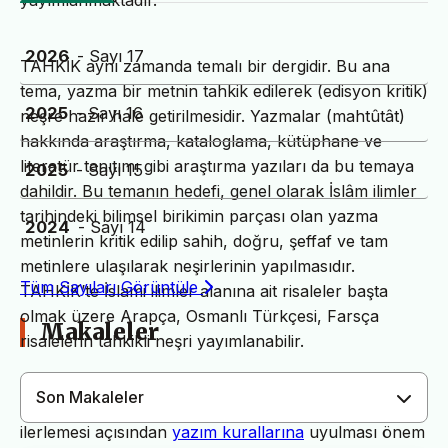
yayımlanmaktadır.
2026
- Sayı 17
TAHKİK aynı zamanda temalı bir dergidir. Bu ana
tema, yazma bir metnin tahkik edilerek (edisyon kritik)
2025
- Sayı 16
neşre hazır hale getirilmesidir. Yazmalar (mahtûtât)
hakkında araştırma, kataloglama, kütüphane ve
literatür tanıtımı gibi araştırma yazıları da bu temaya
2025
- Sayı 15
dahildir. Bu temanın hedefi, genel olarak İslâm ilimler
tarihindeki bilimsel birikimin parçası olan yazma
2024
- Sayı 14
metinlerin kritik edilip sahih, doğru, şeffaf ve tam
metinlere ulaşılarak neşirlerinin yapılmasıdır.
Tüm Sayıları Görüntüle
TAHKİK’te İslami ilimler alanına ait risaleler başta
olmak üzere Arapça, Osmanlı Türkçesi, Farsça
Makaleler
risalelerin tahkikli neşri yayımlanabilir.
Son Makaleler
Dergimiz yayın süreçlerinin daha hızlı ve sağlıklı
ilerlemesi açısından
yazım kurallarına
uyulması önem