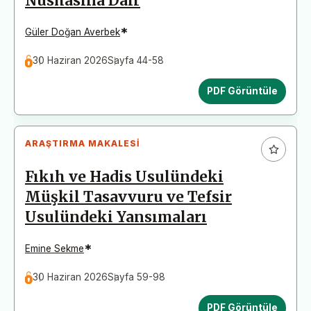
Nüshasına Dair
*
Güler Doğan Averbek
30 Haziran 2026
Sayfa 44-58
PDF Görüntüle
ARAŞTIRMA MAKALESI
Fıkıh ve Hadis Usulündeki
Müşkil Tasavvuru ve Tefsir
Usulündeki Yansımaları
*
Emine Sekme
30 Haziran 2026
Sayfa 59-98
PDF Görüntüle