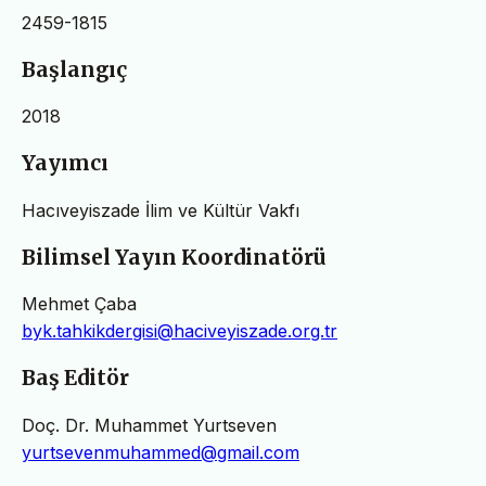
2459-1815
Başlangıç
2018
Yayımcı
Hacıveyiszade İlim ve Kültür Vakfı
Bilimsel Yayın Koordinatörü
Mehmet Çaba
byk.tahkikdergisi@haciveyiszade.org.tr
Baş Editör
Doç. Dr. Muhammet Yurtseven
yurtsevenmuhammed@gmail.com