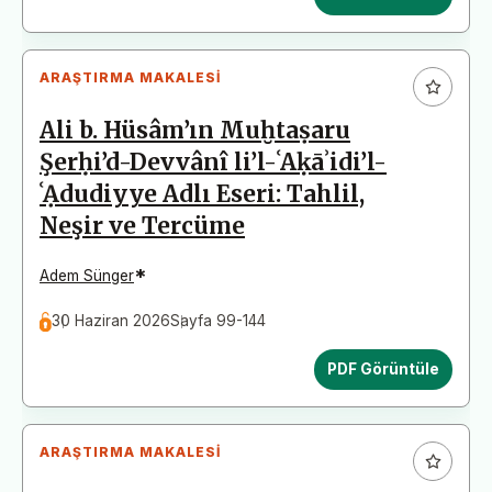
ARAŞTIRMA MAKALESI
Ali b. Hüsâm’ın Muḫtaṣaru
Şerḥi’d-Devvânî li’l-ʿAḳāʾidi’l-
ʿẠdudiyye Adlı Eseri: Tahlil,
Neşir ve Tercüme
*
Adem Sünger
30 Haziran 2026
Sayfa 99-144
PDF Görüntüle
ARAŞTIRMA MAKALESI