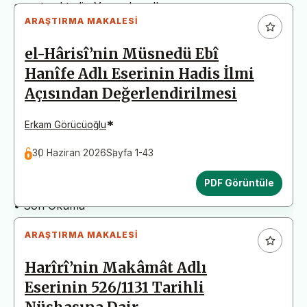
arz etmektedir. Yazım kurallarına uymayan
ARAŞTIRMA MAKALESI
başvurular değerlendirme aşamasına alınmadan iade
edilecektir. Bu nedenle çalışmalarınızı yüklemeden
el-Hârisî’nin Müsnedü Ebî
önce çalışmanızın yazım kurallarına uygun olarak
Hanîfe Adlı Eserinin Hadis İlmi
düzenlendiğinden emin olunuz.
Açısından Değerlendirilmesi
Yayın İnceleme Süreci (Yaklaşık 130 Gün)
• Editör İncelemesi
*
Erkam Görücüoğlu
• Yayın Kurulu İncelemesi
30 Haziran 2026
Sayfa 1-43
• Şekilsel ve Etik Ön İnceleme
• Çift Taraflı Kör Hakemlik Süreci
PDF Görüntüle
• Dil İncelemesi
• Son Okuma
ARAŞTIRMA MAKALESI
Harîrî’nin Makâmât Adlı
Eserinin 526/1131 Tarihli