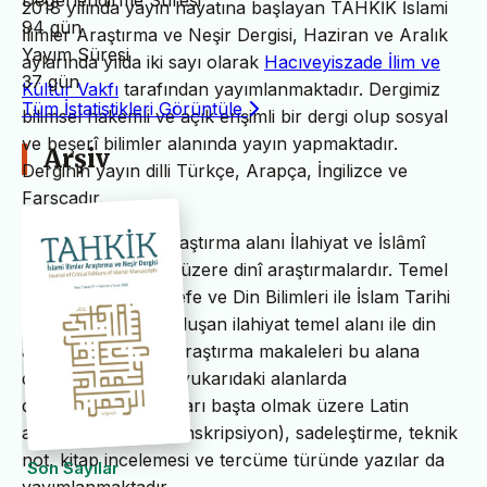
Değerlendirme Süresi
2018 yılında yayın hayatına başlayan TAHKİK İslami
94 gün
İlimler Araştırma ve Neşir Dergisi, Haziran ve Aralık
Yayım Süresi
aylarında yılda iki sayı olarak
Hacıveyiszade İlim ve
37 gün
Kültür Vakfı
tarafından yayımlanmaktadır. Dergimiz
Tüm İstatistikleri Görüntüle
bilimsel hakemli ve açık erişimli bir dergi olup sosyal
ve beşerî bilimler alanında yayın yapmaktadır.
Arşiv
Derginin yayın dilli Türkçe, Arapça, İngilizce ve
Farsçadır.
TAHKİK’in temel araştırma alanı İlahiyat ve İslâmî
ilimler başta olmak üzere dinî araştırmalardır. Temel
İslam Bilimleri, Felsefe ve Din Bilimleri ile İslam Tarihi
ve Sanatları’ndan oluşan ilahiyat temel alanı ile din
alanındaki bilimsel araştırma makaleleri bu alana
dâhildir. TAHKİK’te yukarıdaki alanlarda
değerlendirme yazıları başta olmak üzere Latin
alfabesine nakil (transkripsiyon), sadeleştirme, teknik
not, kitap incelemesi ve tercüme türünde yazılar da
Son Sayılar