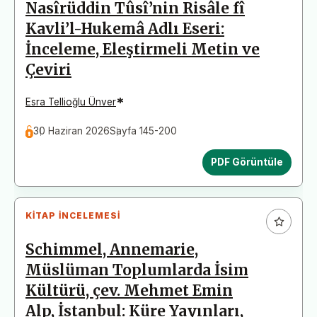
Nasîrüddin Tûsî’nin Risâle fî
Kavli’l-Hukemâ Adlı Eseri:
İnceleme, Eleştirmeli Metin ve
Çeviri
*
Esra Tellioğlu Ünver
30 Haziran 2026
Sayfa 145-200
PDF Görüntüle
KITAP İNCELEMESI
Schimmel, Annemarie,
Müslüman Toplumlarda İsim
Kültürü, çev. Mehmet Emin
Alp, İstanbul: Küre Yayınları,