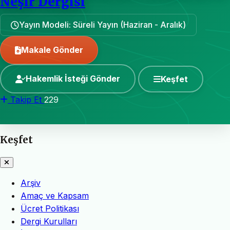
Neşir Dergisi
Yayın Modeli: Süreli Yayın (Haziran - Aralık)
Makale Gönder
Hakemlik İsteği Gönder
Keşfet
Takip Et
229
Keşfet
Arşiv
Amaç ve Kapsam
Ücret Politikası
Dergi Kurulları