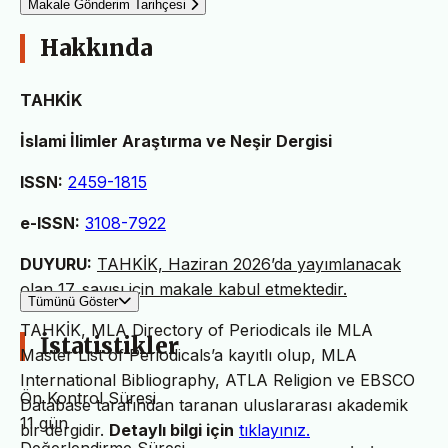
Makale Gönderim Tarihçesi
Hakkında
TAHKİK
İslami İlimler Araştırma ve Neşir Dergisi
ISSN:
2459-1815
e-ISSN:
3108-7922
DUYURU:
TAHKİK, Haziran 2026’da yayımlanacak
olan 17. sayısı için makale kabul etmektedir.
Tümünü Göster
TAHKİK, MLA Directory of Periodicals ile MLA
İstatistikler
Master List of Periodicals’a kayıtlı olup, MLA
International Bibliography, ATLA Religion ve EBSCO
Ön Kontrol Süresi
Database tarafından taranan uluslararası akademik
11 gün
bir dergidir.
Detaylı bilgi için
tıklayınız.