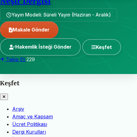
Neşir Dergisi
Yayın Modeli: Süreli Yayın (Haziran - Aralık)
Makale Gönder
Hakemlik İsteği Gönder
Keşfet
Takip Et
229
Keşfet
Arşiv
Amaç ve Kapsam
Ücret Politikası
Dergi Kurulları