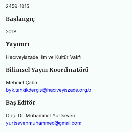
2459-1815
Başlangıç
2018
Yayımcı
Hacıveyiszade İlim ve Kültür Vakfı
Bilimsel Yayın Koordinatörü
Mehmet Çaba
byk.tahkikdergisi@haciveyiszade.org.tr
Baş Editör
Doç. Dr. Muhammet Yurtseven
yurtsevenmuhammed@gmail.com