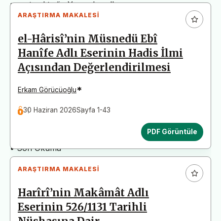
arz etmektedir. Yazım kurallarına uymayan
ARAŞTIRMA MAKALESI
başvurular değerlendirme aşamasına alınmadan iade
edilecektir. Bu nedenle çalışmalarınızı yüklemeden
el-Hârisî’nin Müsnedü Ebî
önce çalışmanızın yazım kurallarına uygun olarak
Hanîfe Adlı Eserinin Hadis İlmi
düzenlendiğinden emin olunuz.
Açısından Değerlendirilmesi
Yayın İnceleme Süreci (Yaklaşık 130 Gün)
• Editör İncelemesi
*
Erkam Görücüoğlu
• Yayın Kurulu İncelemesi
30 Haziran 2026
Sayfa 1-43
• Şekilsel ve Etik Ön İnceleme
• Çift Taraflı Kör Hakemlik Süreci
PDF Görüntüle
• Dil İncelemesi
• Son Okuma
ARAŞTIRMA MAKALESI
Harîrî’nin Makâmât Adlı
Eserinin 526/1131 Tarihli