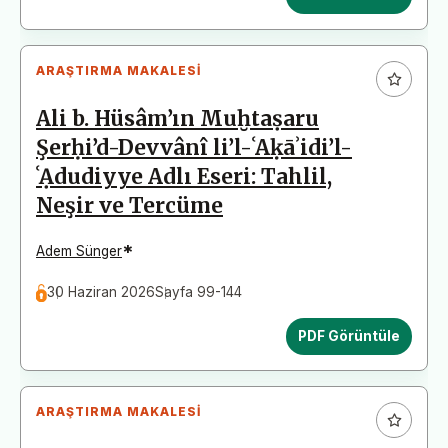
ARAŞTIRMA MAKALESI
Ali b. Hüsâm’ın Muḫtaṣaru
Şerḥi’d-Devvânî li’l-ʿAḳāʾidi’l-
ʿẠdudiyye Adlı Eseri: Tahlil,
Neşir ve Tercüme
*
Adem Sünger
30 Haziran 2026
Sayfa 99-144
PDF Görüntüle
ARAŞTIRMA MAKALESI