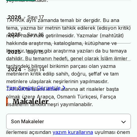
yayımlanmaktadır.
2026
- Sayı 17
TAHKİK aynı zamanda temalı bir dergidir. Bu ana
tema, yazma bir metnin tahkik edilerek (edisyon kritik)
2025
- Sayı 16
neşre hazır hale getirilmesidir. Yazmalar (mahtûtât)
hakkında araştırma, kataloglama, kütüphane ve
literatür tanıtımı gibi araştırma yazıları da bu temaya
2025
- Sayı 15
dahildir. Bu temanın hedefi, genel olarak İslâm ilimler
tarihindeki bilimsel birikimin parçası olan yazma
2024
- Sayı 14
metinlerin kritik edilip sahih, doğru, şeffaf ve tam
metinlere ulaşılarak neşirlerinin yapılmasıdır.
Tüm Sayıları Görüntüle
TAHKİK’te İslami ilimler alanına ait risaleler başta
olmak üzere Arapça, Osmanlı Türkçesi, Farsça
Makaleler
risalelerin tahkikli neşri yayımlanabilir.
Son Makaleler
Dergimiz yayın süreçlerinin daha hızlı ve sağlıklı
ilerlemesi açısından
yazım kurallarına
uyulması önem