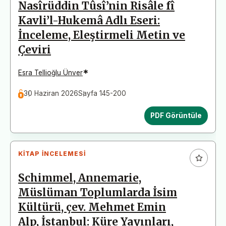
Nasîrüddin Tûsî’nin Risâle fî
Kavli’l-Hukemâ Adlı Eseri:
İnceleme, Eleştirmeli Metin ve
Çeviri
*
Esra Tellioğlu Ünver
30 Haziran 2026
Sayfa 145-200
PDF Görüntüle
KITAP İNCELEMESI
Schimmel, Annemarie,
Müslüman Toplumlarda İsim
Kültürü, çev. Mehmet Emin
Alp, İstanbul: Küre Yayınları,