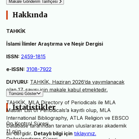
Makale Gönderim Tarihçesi
Hakkında
TAHKİK
İslami İlimler Araştırma ve Neşir Dergisi
ISSN:
2459-1815
e-ISSN:
3108-7922
DUYURU:
TAHKİK, Haziran 2026’da yayımlanacak
olan 17. sayısı için makale kabul etmektedir.
Tümünü Göster
TAHKİK, MLA Directory of Periodicals ile MLA
İstatistikler
Master List of Periodicals’a kayıtlı olup, MLA
International Bibliography, ATLA Religion ve EBSCO
Ön Kontrol Süresi
Database tarafından taranan uluslararası akademik
11 gün
bir dergidir.
Detaylı bilgi için
tıklayınız.