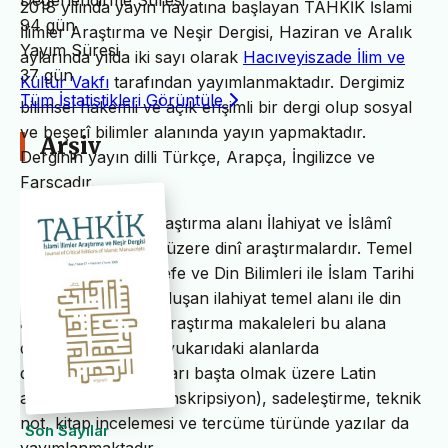
Değerlendirme Süresi
2018 yılında yayın hayatına başlayan TAHKİK İslami
94 gün
İlimler Araştırma ve Neşir Dergisi, Haziran ve Aralık
Yayım Süresi
aylarında yılda iki sayı olarak
Hacıveyiszade İlim ve
37 gün
Kültür Vakfı
tarafından yayımlanmaktadır. Dergimiz
Tüm İstatistikleri Görüntüle
bilimsel hakemli ve açık erişimli bir dergi olup sosyal
ve beşerî bilimler alanında yayın yapmaktadır.
Arşiv
Derginin yayın dilli Türkçe, Arapça, İngilizce ve
Farsçadır.
TAHKİK’in temel araştırma alanı İlahiyat ve İslâmî
ilimler başta olmak üzere dinî araştırmalardır. Temel
İslam Bilimleri, Felsefe ve Din Bilimleri ile İslam Tarihi
ve Sanatları’ndan oluşan ilahiyat temel alanı ile din
alanındaki bilimsel araştırma makaleleri bu alana
dâhildir. TAHKİK’te yukarıdaki alanlarda
değerlendirme yazıları başta olmak üzere Latin
alfabesine nakil (transkripsiyon), sadeleştirme, teknik
not, kitap incelemesi ve tercüme türünde yazılar da
Son Sayılar