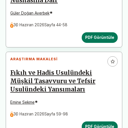
Nüshasına Dair
*
Güler Doğan Averbek
30 Haziran 2026
Sayfa 44-58
PDF Görüntüle
ARAŞTIRMA MAKALESI
Fıkıh ve Hadis Usulündeki
Müşkil Tasavvuru ve Tefsir
Usulündeki Yansımaları
*
Emine Sekme
30 Haziran 2026
Sayfa 59-98
PDF Görüntüle