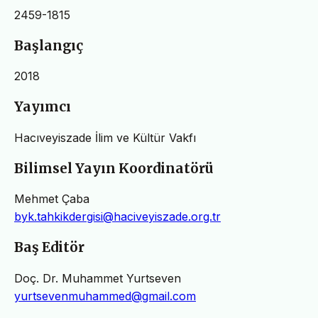
2459-1815
Başlangıç
2018
Yayımcı
Hacıveyiszade İlim ve Kültür Vakfı
Bilimsel Yayın Koordinatörü
Mehmet Çaba
byk.tahkikdergisi@haciveyiszade.org.tr
Baş Editör
Doç. Dr. Muhammet Yurtseven
yurtsevenmuhammed@gmail.com