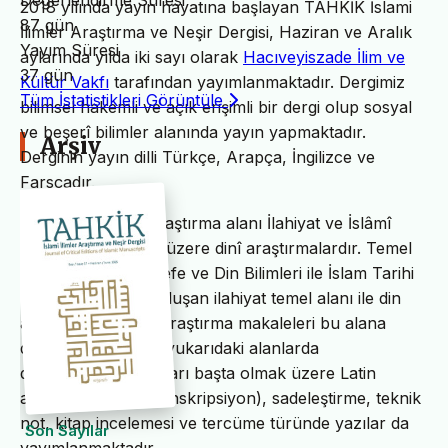
Değerlendirme Süresi
2018 yılında yayın hayatına başlayan TAHKİK İslami
87 gün
İlimler Araştırma ve Neşir Dergisi, Haziran ve Aralık
Yayım Süresi
aylarında yılda iki sayı olarak
Hacıveyiszade İlim ve
37 gün
Kültür Vakfı
tarafından yayımlanmaktadır. Dergimiz
Tüm İstatistikleri Görüntüle
bilimsel hakemli ve açık erişimli bir dergi olup sosyal
ve beşerî bilimler alanında yayın yapmaktadır.
Arşiv
Derginin yayın dilli Türkçe, Arapça, İngilizce ve
Farsçadır.
TAHKİK’in temel araştırma alanı İlahiyat ve İslâmî
ilimler başta olmak üzere dinî araştırmalardır. Temel
İslam Bilimleri, Felsefe ve Din Bilimleri ile İslam Tarihi
ve Sanatları’ndan oluşan ilahiyat temel alanı ile din
alanındaki bilimsel araştırma makaleleri bu alana
dâhildir. TAHKİK’te yukarıdaki alanlarda
değerlendirme yazıları başta olmak üzere Latin
alfabesine nakil (transkripsiyon), sadeleştirme, teknik
not, kitap incelemesi ve tercüme türünde yazılar da
Son Sayılar