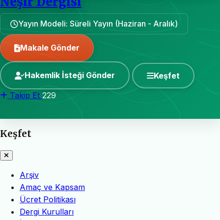
Neşir Dergisi
Yayın Modeli: Süreli Yayın (Haziran - Aralık)
Makale Gönder
Hakemlik İsteği Gönder
Keşfet
Takip Et
229
Keşfet
Arşiv
Amaç ve Kapsam
Ücret Politikası
Dergi Kurulları