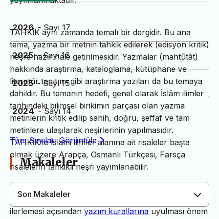
yayımlanmaktadır.
2026
- Sayı 17
TAHKİK aynı zamanda temalı bir dergidir. Bu ana
tema, yazma bir metnin tahkik edilerek (edisyon kritik)
2025
- Sayı 16
neşre hazır hale getirilmesidir. Yazmalar (mahtûtât)
hakkında araştırma, kataloglama, kütüphane ve
literatür tanıtımı gibi araştırma yazıları da bu temaya
2025
- Sayı 15
dahildir. Bu temanın hedefi, genel olarak İslâm ilimler
tarihindeki bilimsel birikimin parçası olan yazma
2024
- Sayı 14
metinlerin kritik edilip sahih, doğru, şeffaf ve tam
metinlere ulaşılarak neşirlerinin yapılmasıdır.
Tüm Sayıları Görüntüle
TAHKİK’te İslami ilimler alanına ait risaleler başta
olmak üzere Arapça, Osmanlı Türkçesi, Farsça
Makaleler
risalelerin tahkikli neşri yayımlanabilir.
Son Makaleler
Dergimiz yayın süreçlerinin daha hızlı ve sağlıklı
ilerlemesi açısından
yazım kurallarına
uyulması önem