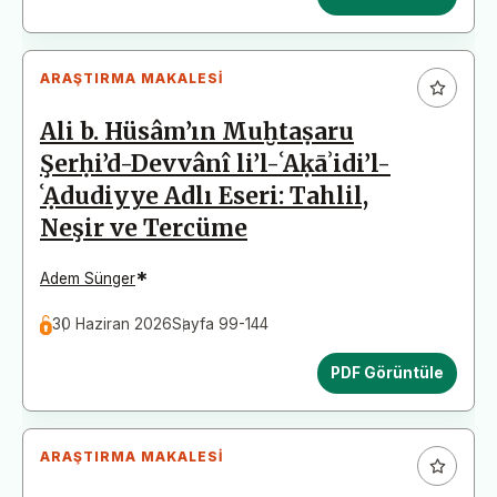
ARAŞTIRMA MAKALESI
Ali b. Hüsâm’ın Muḫtaṣaru
Şerḥi’d-Devvânî li’l-ʿAḳāʾidi’l-
ʿẠdudiyye Adlı Eseri: Tahlil,
Neşir ve Tercüme
*
Adem Sünger
30 Haziran 2026
Sayfa 99-144
PDF Görüntüle
ARAŞTIRMA MAKALESI