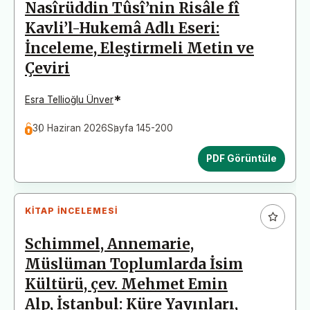
Nasîrüddin Tûsî’nin Risâle fî
Kavli’l-Hukemâ Adlı Eseri:
İnceleme, Eleştirmeli Metin ve
Çeviri
*
Esra Tellioğlu Ünver
30 Haziran 2026
Sayfa 145-200
PDF Görüntüle
KITAP İNCELEMESI
Schimmel, Annemarie,
Müslüman Toplumlarda İsim
Kültürü, çev. Mehmet Emin
Alp, İstanbul: Küre Yayınları,