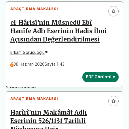
arz etmektedir. Yazım kurallarına uymayan
ARAŞTIRMA MAKALESI
başvurular değerlendirme aşamasına alınmadan iade
edilecektir. Bu nedenle çalışmalarınızı yüklemeden
el-Hârisî’nin Müsnedü Ebî
önce çalışmanızın yazım kurallarına uygun olarak
Hanîfe Adlı Eserinin Hadis İlmi
düzenlendiğinden emin olunuz.
Açısından Değerlendirilmesi
Yayın İnceleme Süreci (Yaklaşık 130 Gün)
• Editör İncelemesi
*
Erkam Görücüoğlu
• Yayın Kurulu İncelemesi
30 Haziran 2026
Sayfa 1-43
• Şekilsel ve Etik Ön İnceleme
• Çift Taraflı Kör Hakemlik Süreci
PDF Görüntüle
• Dil İncelemesi
• Son Okuma
ARAŞTIRMA MAKALESI
Harîrî’nin Makâmât Adlı
Eserinin 526/1131 Tarihli