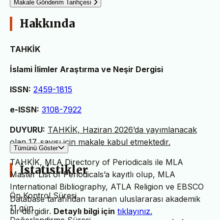
Makale Gönderim Tarihçesi
Hakkında
TAHKİK
İslami İlimler Araştırma ve Neşir Dergisi
ISSN:
2459-1815
e-ISSN:
3108-7922
DUYURU:
TAHKİK, Haziran 2026’da yayımlanacak
olan 17. sayısı için makale kabul etmektedir.
Tümünü Göster
TAHKİK, MLA Directory of Periodicals ile MLA
İstatistikler
Master List of Periodicals’a kayıtlı olup, MLA
International Bibliography, ATLA Religion ve EBSCO
Ön Kontrol Süresi
Database tarafından taranan uluslararası akademik
11 gün
bir dergidir.
Detaylı bilgi için
tıklayınız.