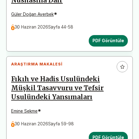
Nüshasına Dair
*
Güler Doğan Averbek
30 Haziran 2026
Sayfa 44-58
PDF Görüntüle
ARAŞTIRMA MAKALESI
Fıkıh ve Hadis Usulündeki
Müşkil Tasavvuru ve Tefsir
Usulündeki Yansımaları
*
Emine Sekme
30 Haziran 2026
Sayfa 59-98
PDF Görüntüle