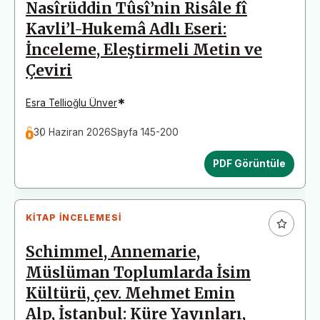
Nasîrüddin Tûsî’nin Risâle fî
Kavli’l-Hukemâ Adlı Eseri:
İnceleme, Eleştirmeli Metin ve
Çeviri
*
Esra Tellioğlu Ünver
30 Haziran 2026
Sayfa 145-200
PDF Görüntüle
KITAP İNCELEMESI
Schimmel, Annemarie,
Müslüman Toplumlarda İsim
Kültürü, çev. Mehmet Emin
Alp, İstanbul: Küre Yayınları,