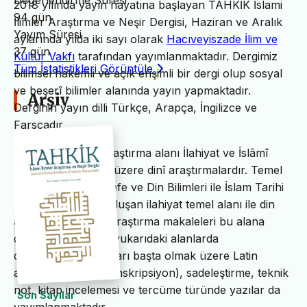
Değerlendirme Süresi
2018 yılında yayın hayatına başlayan TAHKİK İslami
94 gün
İlimler Araştırma ve Neşir Dergisi, Haziran ve Aralık
Yayım Süresi
aylarında yılda iki sayı olarak
Hacıveyiszade İlim ve
37 gün
Kültür Vakfı
tarafından yayımlanmaktadır. Dergimiz
Tüm İstatistikleri Görüntüle
bilimsel hakemli ve açık erişimli bir dergi olup sosyal
ve beşerî bilimler alanında yayın yapmaktadır.
Arşiv
Derginin yayın dilli Türkçe, Arapça, İngilizce ve
Farsçadır.
TAHKİK’in temel araştırma alanı İlahiyat ve İslâmî
ilimler başta olmak üzere dinî araştırmalardır. Temel
İslam Bilimleri, Felsefe ve Din Bilimleri ile İslam Tarihi
ve Sanatları’ndan oluşan ilahiyat temel alanı ile din
alanındaki bilimsel araştırma makaleleri bu alana
dâhildir. TAHKİK’te yukarıdaki alanlarda
değerlendirme yazıları başta olmak üzere Latin
alfabesine nakil (transkripsiyon), sadeleştirme, teknik
not, kitap incelemesi ve tercüme türünde yazılar da
Son Sayılar