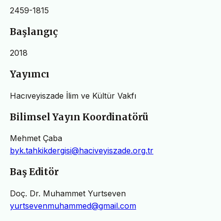
2459-1815
Başlangıç
2018
Yayımcı
Hacıveyiszade İlim ve Kültür Vakfı
Bilimsel Yayın Koordinatörü
Mehmet Çaba
byk.tahkikdergisi@haciveyiszade.org.tr
Baş Editör
Doç. Dr. Muhammet Yurtseven
yurtsevenmuhammed@gmail.com