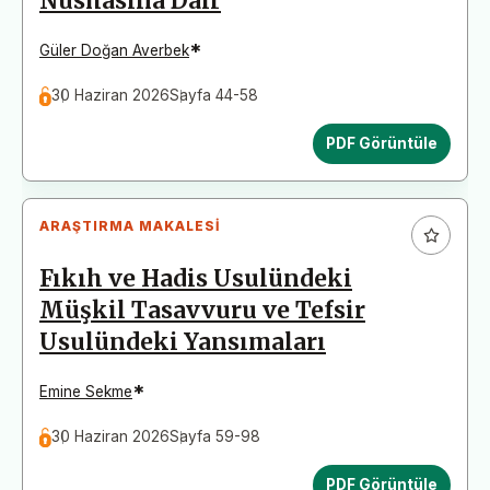
Nüshasına Dair
*
Güler Doğan Averbek
30 Haziran 2026
Sayfa 44-58
PDF Görüntüle
ARAŞTIRMA MAKALESI
Fıkıh ve Hadis Usulündeki
Müşkil Tasavvuru ve Tefsir
Usulündeki Yansımaları
*
Emine Sekme
30 Haziran 2026
Sayfa 59-98
PDF Görüntüle