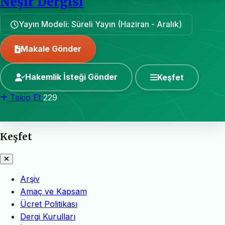
Neşir Dergisi
Yayın Modeli: Süreli Yayın (Haziran - Aralık)
Makale Gönder
Hakemlik İsteği Gönder
Keşfet
Takip Et
229
Keşfet
Arşiv
Amaç ve Kapsam
Ücret Politikası
Dergi Kurulları