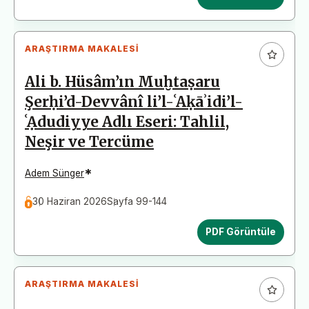
ARAŞTIRMA MAKALESI
Ali b. Hüsâm’ın Muḫtaṣaru
Şerḥi’d-Devvânî li’l-ʿAḳāʾidi’l-
ʿẠdudiyye Adlı Eseri: Tahlil,
Neşir ve Tercüme
*
Adem Sünger
30 Haziran 2026
Sayfa 99-144
PDF Görüntüle
ARAŞTIRMA MAKALESI