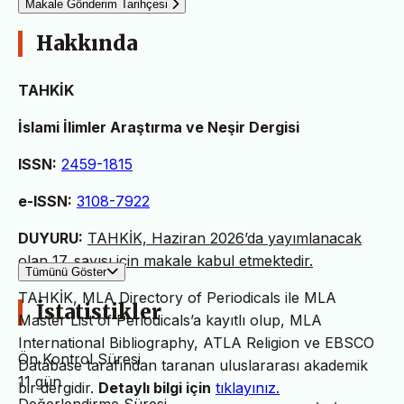
Makale Gönderim Tarihçesi
Hakkında
TAHKİK
İslami İlimler Araştırma ve Neşir Dergisi
ISSN:
2459-1815
e-ISSN:
3108-7922
DUYURU:
TAHKİK, Haziran 2026’da yayımlanacak
olan 17. sayısı için makale kabul etmektedir.
Tümünü Göster
TAHKİK, MLA Directory of Periodicals ile MLA
İstatistikler
Master List of Periodicals’a kayıtlı olup, MLA
International Bibliography, ATLA Religion ve EBSCO
Ön Kontrol Süresi
Database tarafından taranan uluslararası akademik
11 gün
bir dergidir.
Detaylı bilgi için
tıklayınız.