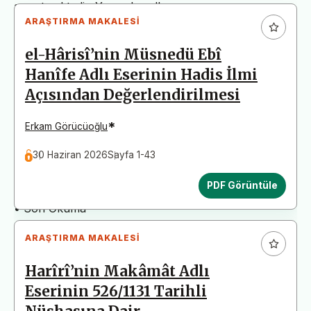
arz etmektedir. Yazım kurallarına uymayan
ARAŞTIRMA MAKALESI
başvurular değerlendirme aşamasına alınmadan iade
edilecektir. Bu nedenle çalışmalarınızı yüklemeden
el-Hârisî’nin Müsnedü Ebî
önce çalışmanızın yazım kurallarına uygun olarak
Hanîfe Adlı Eserinin Hadis İlmi
düzenlendiğinden emin olunuz.
Açısından Değerlendirilmesi
Yayın İnceleme Süreci (Yaklaşık 130 Gün)
• Editör İncelemesi
*
Erkam Görücüoğlu
• Yayın Kurulu İncelemesi
30 Haziran 2026
Sayfa 1-43
• Şekilsel ve Etik Ön İnceleme
• Çift Taraflı Kör Hakemlik Süreci
PDF Görüntüle
• Dil İncelemesi
• Son Okuma
ARAŞTIRMA MAKALESI
Harîrî’nin Makâmât Adlı
Eserinin 526/1131 Tarihli