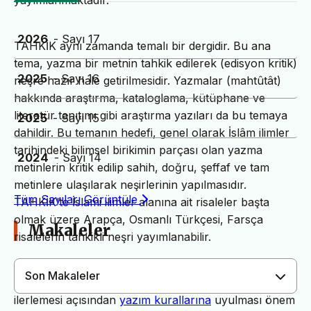
yayımlanmaktadır.
2026
- Sayı 17
TAHKİK aynı zamanda temalı bir dergidir. Bu ana
tema, yazma bir metnin tahkik edilerek (edisyon kritik)
2025
- Sayı 16
neşre hazır hale getirilmesidir. Yazmalar (mahtûtât)
hakkında araştırma, kataloglama, kütüphane ve
literatür tanıtımı gibi araştırma yazıları da bu temaya
2025
- Sayı 15
dahildir. Bu temanın hedefi, genel olarak İslâm ilimler
tarihindeki bilimsel birikimin parçası olan yazma
2024
- Sayı 14
metinlerin kritik edilip sahih, doğru, şeffaf ve tam
metinlere ulaşılarak neşirlerinin yapılmasıdır.
Tüm Sayıları Görüntüle
TAHKİK’te İslami ilimler alanına ait risaleler başta
olmak üzere Arapça, Osmanlı Türkçesi, Farsça
Makaleler
risalelerin tahkikli neşri yayımlanabilir.
Son Makaleler
Dergimiz yayın süreçlerinin daha hızlı ve sağlıklı
ilerlemesi açısından
yazım kurallarına
uyulması önem