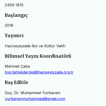
2459-1815
Başlangıç
2018
Yayımcı
Hacıveyiszade İlim ve Kültür Vakfı
Bilimsel Yayın Koordinatörü
Mehmet Çaba
byk.tahkikdergisi@haciveyiszade.org.tr
Baş Editör
Doç. Dr. Muhammet Yurtseven
yurtsevenmuhammed@gmail.com