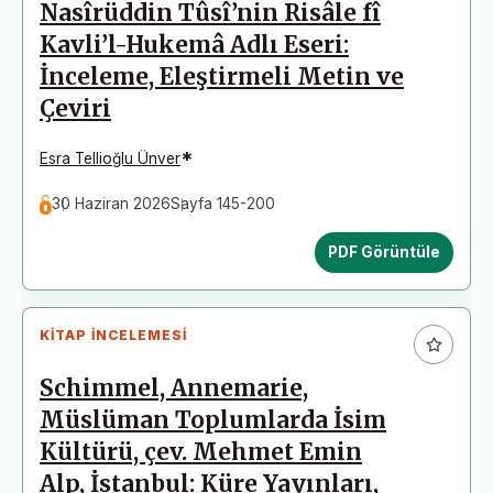
Nasîrüddin Tûsî’nin Risâle fî
Kavli’l-Hukemâ Adlı Eseri:
İnceleme, Eleştirmeli Metin ve
Çeviri
*
Esra Tellioğlu Ünver
30 Haziran 2026
Sayfa 145-200
PDF Görüntüle
KITAP İNCELEMESI
Schimmel, Annemarie,
Müslüman Toplumlarda İsim
Kültürü, çev. Mehmet Emin
Alp, İstanbul: Küre Yayınları,