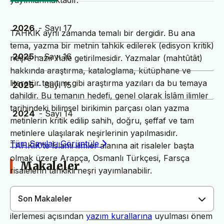
yayımlanmaktadır.
2026
- Sayı 17
TAHKİK aynı zamanda temalı bir dergidir. Bu ana
tema, yazma bir metnin tahkik edilerek (edisyon kritik)
2025
- Sayı 16
neşre hazır hale getirilmesidir. Yazmalar (mahtûtât)
hakkında araştırma, kataloglama, kütüphane ve
literatür tanıtımı gibi araştırma yazıları da bu temaya
2025
- Sayı 15
dahildir. Bu temanın hedefi, genel olarak İslâm ilimler
tarihindeki bilimsel birikimin parçası olan yazma
2024
- Sayı 14
metinlerin kritik edilip sahih, doğru, şeffaf ve tam
metinlere ulaşılarak neşirlerinin yapılmasıdır.
Tüm Sayıları Görüntüle
TAHKİK’te İslami ilimler alanına ait risaleler başta
olmak üzere Arapça, Osmanlı Türkçesi, Farsça
Makaleler
risalelerin tahkikli neşri yayımlanabilir.
Son Makaleler
Dergimiz yayın süreçlerinin daha hızlı ve sağlıklı
ilerlemesi açısından
yazım kurallarına
uyulması önem