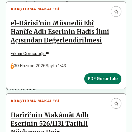
arz etmektedir. Yazım kurallarına uymayan
ARAŞTIRMA MAKALESI
başvurular değerlendirme aşamasına alınmadan iade
edilecektir. Bu nedenle çalışmalarınızı yüklemeden
el-Hârisî’nin Müsnedü Ebî
önce çalışmanızın yazım kurallarına uygun olarak
Hanîfe Adlı Eserinin Hadis İlmi
düzenlendiğinden emin olunuz.
Açısından Değerlendirilmesi
Yayın İnceleme Süreci (Yaklaşık 130 Gün)
• Editör İncelemesi
*
Erkam Görücüoğlu
• Yayın Kurulu İncelemesi
30 Haziran 2026
Sayfa 1-43
• Şekilsel ve Etik Ön İnceleme
• Çift Taraflı Kör Hakemlik Süreci
PDF Görüntüle
• Dil İncelemesi
• Son Okuma
ARAŞTIRMA MAKALESI
Harîrî’nin Makâmât Adlı
Eserinin 526/1131 Tarihli