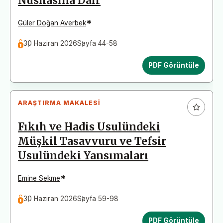
Nüshasına Dair
*
Güler Doğan Averbek
30 Haziran 2026
Sayfa 44-58
PDF Görüntüle
ARAŞTIRMA MAKALESI
Fıkıh ve Hadis Usulündeki
Müşkil Tasavvuru ve Tefsir
Usulündeki Yansımaları
*
Emine Sekme
30 Haziran 2026
Sayfa 59-98
PDF Görüntüle