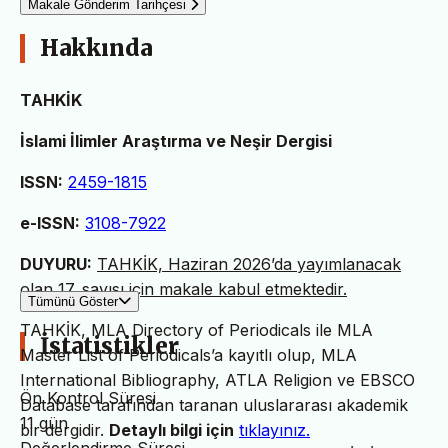
Makale Gönderim Tarihçesi
Hakkında
TAHKİK
İslami İlimler Araştırma ve Neşir Dergisi
ISSN:
2459-1815
e-ISSN:
3108-7922
DUYURU:
TAHKİK, Haziran 2026’da yayımlanacak
olan 17. sayısı için makale kabul etmektedir.
Tümünü Göster
TAHKİK, MLA Directory of Periodicals ile MLA
İstatistikler
Master List of Periodicals’a kayıtlı olup, MLA
International Bibliography, ATLA Religion ve EBSCO
Ön Kontrol Süresi
Database tarafından taranan uluslararası akademik
11 gün
bir dergidir.
Detaylı bilgi için
tıklayınız.