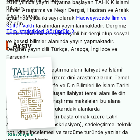
Değerlendirme Süresi
2018 yılında yayın hayatına başlayan TAHKİK İslami
94 gün
İlimler Araştırma ve Neşir Dergisi, Haziran ve Aralık
Yayım Süresi
aylarında yılda iki sayı olarak
Hacıveyiszade İlim ve
37 gün
Kültür Vakfı
tarafından yayımlanmaktadır. Dergimiz
Tüm İstatistikleri Görüntüle
bilimsel hakemli ve açık erişimli bir dergi olup sosyal
ve beşerî bilimler alanında yayın yapmaktadır.
Arşiv
Derginin yayın dilli Türkçe, Arapça, İngilizce ve
Farsçadır.
TAHKİK’in temel araştırma alanı İlahiyat ve İslâmî
ilimler başta olmak üzere dinî araştırmalardır. Temel
İslam Bilimleri, Felsefe ve Din Bilimleri ile İslam Tarihi
ve Sanatları’ndan oluşan ilahiyat temel alanı ile din
alanındaki bilimsel araştırma makaleleri bu alana
dâhildir. TAHKİK’te yukarıdaki alanlarda
değerlendirme yazıları başta olmak üzere Latin
alfabesine nakil (transkripsiyon), sadeleştirme, teknik
not, kitap incelemesi ve tercüme türünde yazılar da
Son Sayılar