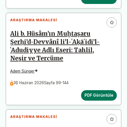
ARAŞTIRMA MAKALESI
Ali b. Hüsâm’ın Muḫtaṣaru
Şerḥi’d-Devvânî li’l-ʿAḳāʾidi’l-
ʿẠdudiyye Adlı Eseri: Tahlil,
Neşir ve Tercüme
*
Adem Sünger
30 Haziran 2026
Sayfa 99-144
PDF Görüntüle
ARAŞTIRMA MAKALESI