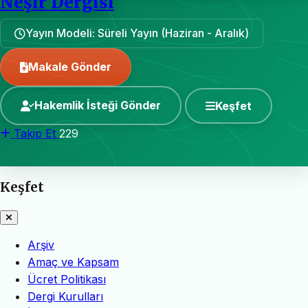
Neşir Dergisi
Yayın Modeli: Süreli Yayın (Haziran - Aralık)
Makale Gönder
Hakemlik İsteği Gönder
Keşfet
Takip Et
229
Keşfet
Arşiv
Amaç ve Kapsam
Ücret Politikası
Dergi Kurulları