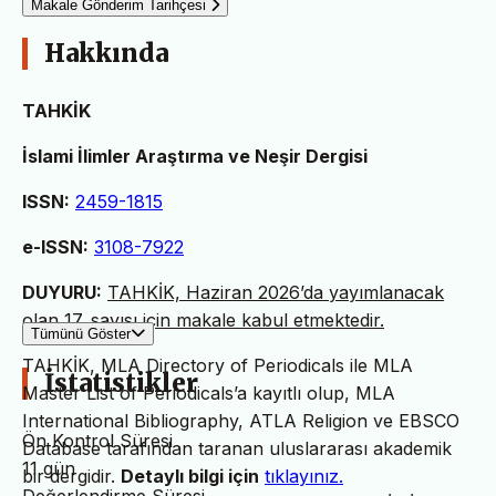
Makale Gönderim Tarihçesi
Hakkında
TAHKİK
İslami İlimler Araştırma ve Neşir Dergisi
ISSN:
2459-1815
e-ISSN:
3108-7922
DUYURU:
TAHKİK, Haziran 2026’da yayımlanacak
olan 17. sayısı için makale kabul etmektedir.
Tümünü Göster
TAHKİK, MLA Directory of Periodicals ile MLA
İstatistikler
Master List of Periodicals’a kayıtlı olup, MLA
International Bibliography, ATLA Religion ve EBSCO
Ön Kontrol Süresi
Database tarafından taranan uluslararası akademik
11 gün
bir dergidir.
Detaylı bilgi için
tıklayınız.