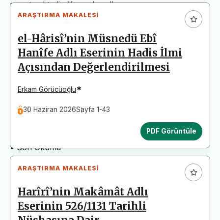
arz etmektedir. Yazım kurallarına uymayan
ARAŞTIRMA MAKALESI
başvurular değerlendirme aşamasına alınmadan iade
edilecektir. Bu nedenle çalışmalarınızı yüklemeden
el-Hârisî’nin Müsnedü Ebî
önce çalışmanızın yazım kurallarına uygun olarak
Hanîfe Adlı Eserinin Hadis İlmi
düzenlendiğinden emin olunuz.
Açısından Değerlendirilmesi
Yayın İnceleme Süreci (Yaklaşık 130 Gün)
• Editör İncelemesi
*
Erkam Görücüoğlu
• Yayın Kurulu İncelemesi
30 Haziran 2026
Sayfa 1-43
• Şekilsel ve Etik Ön İnceleme
• Çift Taraflı Kör Hakemlik Süreci
PDF Görüntüle
• Dil İncelemesi
• Son Okuma
ARAŞTIRMA MAKALESI
Harîrî’nin Makâmât Adlı
Eserinin 526/1131 Tarihli