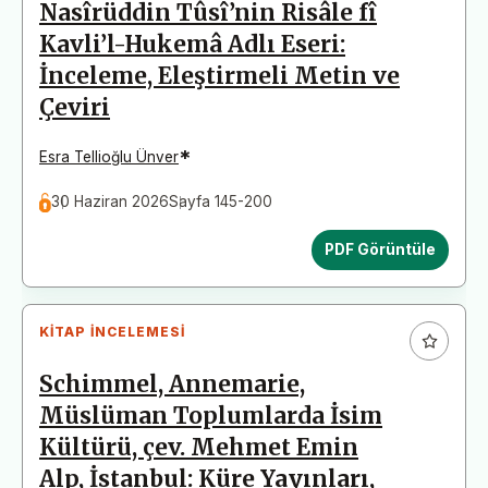
Nasîrüddin Tûsî’nin Risâle fî
Kavli’l-Hukemâ Adlı Eseri:
İnceleme, Eleştirmeli Metin ve
Çeviri
*
Esra Tellioğlu Ünver
30 Haziran 2026
Sayfa 145-200
PDF Görüntüle
KITAP İNCELEMESI
Schimmel, Annemarie,
Müslüman Toplumlarda İsim
Kültürü, çev. Mehmet Emin
Alp, İstanbul: Küre Yayınları,