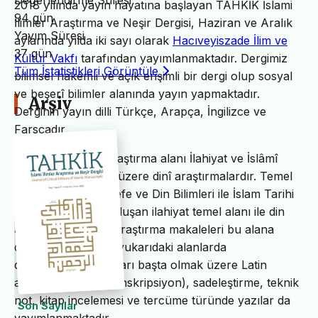
Değerlendirme Süresi
2018 yılında yayın hayatına başlayan TAHKİK İslami
94 gün
İlimler Araştırma ve Neşir Dergisi, Haziran ve Aralık
Yayım Süresi
aylarında yılda iki sayı olarak
Hacıveyiszade İlim ve
37 gün
Kültür Vakfı
tarafından yayımlanmaktadır. Dergimiz
Tüm İstatistikleri Görüntüle
bilimsel hakemli ve açık erişimli bir dergi olup sosyal
ve beşerî bilimler alanında yayın yapmaktadır.
Arşiv
Derginin yayın dilli Türkçe, Arapça, İngilizce ve
Farsçadır.
TAHKİK’in temel araştırma alanı İlahiyat ve İslâmî
ilimler başta olmak üzere dinî araştırmalardır. Temel
İslam Bilimleri, Felsefe ve Din Bilimleri ile İslam Tarihi
ve Sanatları’ndan oluşan ilahiyat temel alanı ile din
alanındaki bilimsel araştırma makaleleri bu alana
dâhildir. TAHKİK’te yukarıdaki alanlarda
değerlendirme yazıları başta olmak üzere Latin
alfabesine nakil (transkripsiyon), sadeleştirme, teknik
not, kitap incelemesi ve tercüme türünde yazılar da
Son Sayılar