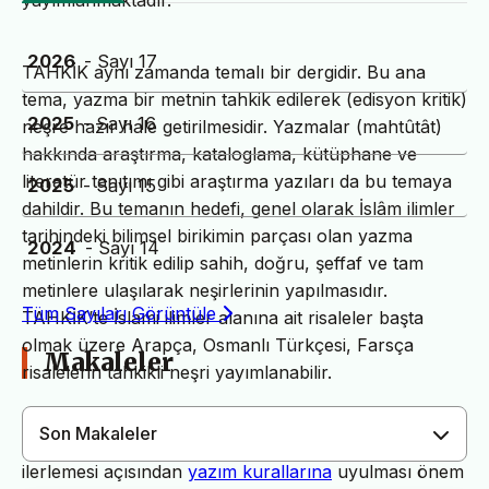
yayımlanmaktadır.
2026
- Sayı 17
TAHKİK aynı zamanda temalı bir dergidir. Bu ana
tema, yazma bir metnin tahkik edilerek (edisyon kritik)
2025
- Sayı 16
neşre hazır hale getirilmesidir. Yazmalar (mahtûtât)
hakkında araştırma, kataloglama, kütüphane ve
literatür tanıtımı gibi araştırma yazıları da bu temaya
2025
- Sayı 15
dahildir. Bu temanın hedefi, genel olarak İslâm ilimler
tarihindeki bilimsel birikimin parçası olan yazma
2024
- Sayı 14
metinlerin kritik edilip sahih, doğru, şeffaf ve tam
metinlere ulaşılarak neşirlerinin yapılmasıdır.
Tüm Sayıları Görüntüle
TAHKİK’te İslami ilimler alanına ait risaleler başta
olmak üzere Arapça, Osmanlı Türkçesi, Farsça
Makaleler
risalelerin tahkikli neşri yayımlanabilir.
Son Makaleler
Dergimiz yayın süreçlerinin daha hızlı ve sağlıklı
ilerlemesi açısından
yazım kurallarına
uyulması önem