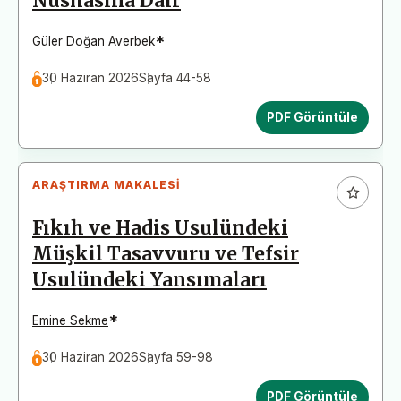
Nüshasına Dair
*
Güler Doğan Averbek
30 Haziran 2026
Sayfa 44-58
PDF Görüntüle
ARAŞTIRMA MAKALESI
Fıkıh ve Hadis Usulündeki
Müşkil Tasavvuru ve Tefsir
Usulündeki Yansımaları
*
Emine Sekme
30 Haziran 2026
Sayfa 59-98
PDF Görüntüle