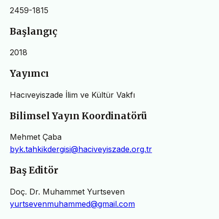
2459-1815
Başlangıç
2018
Yayımcı
Hacıveyiszade İlim ve Kültür Vakfı
Bilimsel Yayın Koordinatörü
Mehmet Çaba
byk.tahkikdergisi@haciveyiszade.org.tr
Baş Editör
Doç. Dr. Muhammet Yurtseven
yurtsevenmuhammed@gmail.com