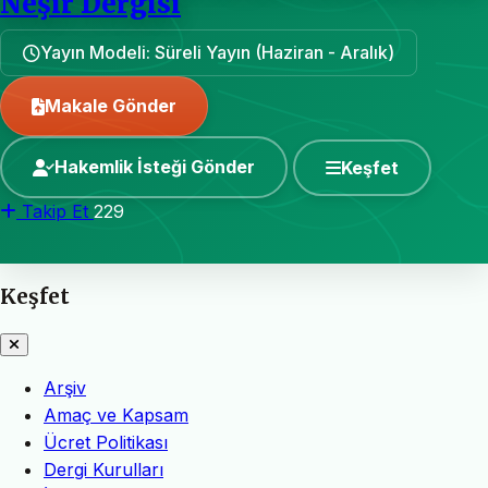
Neşir Dergisi
Yayın Modeli: Süreli Yayın (Haziran - Aralık)
Makale Gönder
Hakemlik İsteği Gönder
Keşfet
Takip Et
229
Keşfet
Arşiv
Amaç ve Kapsam
Ücret Politikası
Dergi Kurulları