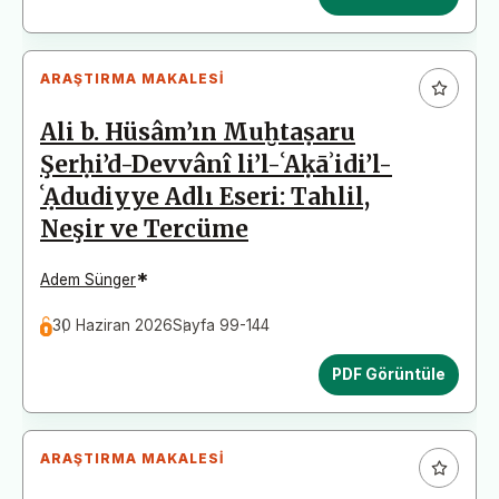
ARAŞTIRMA MAKALESI
Ali b. Hüsâm’ın Muḫtaṣaru
Şerḥi’d-Devvânî li’l-ʿAḳāʾidi’l-
ʿẠdudiyye Adlı Eseri: Tahlil,
Neşir ve Tercüme
*
Adem Sünger
30 Haziran 2026
Sayfa 99-144
PDF Görüntüle
ARAŞTIRMA MAKALESI