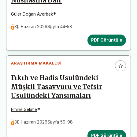
Nüshasına Dair
*
Güler Doğan Averbek
30 Haziran 2026
Sayfa 44-58
PDF Görüntüle
ARAŞTIRMA MAKALESI
Fıkıh ve Hadis Usulündeki
Müşkil Tasavvuru ve Tefsir
Usulündeki Yansımaları
*
Emine Sekme
30 Haziran 2026
Sayfa 59-98
PDF Görüntüle