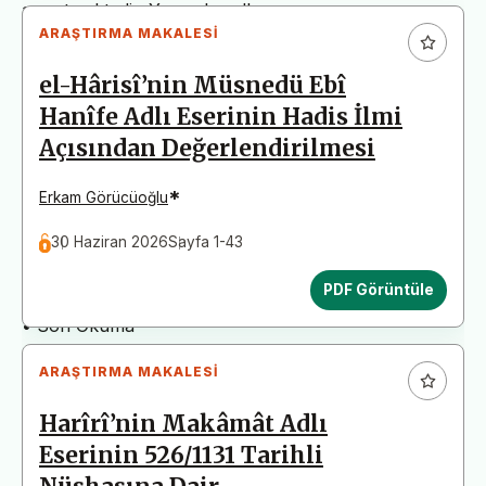
arz etmektedir. Yazım kurallarına uymayan
ARAŞTIRMA MAKALESI
başvurular değerlendirme aşamasına alınmadan iade
edilecektir. Bu nedenle çalışmalarınızı yüklemeden
el-Hârisî’nin Müsnedü Ebî
önce çalışmanızın yazım kurallarına uygun olarak
Hanîfe Adlı Eserinin Hadis İlmi
düzenlendiğinden emin olunuz.
Açısından Değerlendirilmesi
Yayın İnceleme Süreci (Yaklaşık 130 Gün)
• Editör İncelemesi
*
Erkam Görücüoğlu
• Yayın Kurulu İncelemesi
30 Haziran 2026
Sayfa 1-43
• Şekilsel ve Etik Ön İnceleme
• Çift Taraflı Kör Hakemlik Süreci
PDF Görüntüle
• Dil İncelemesi
• Son Okuma
ARAŞTIRMA MAKALESI
Harîrî’nin Makâmât Adlı
Eserinin 526/1131 Tarihli