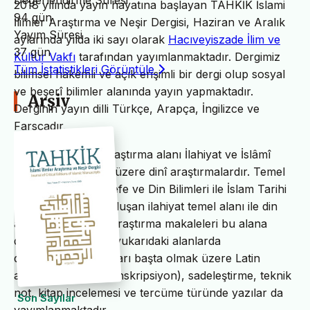
Değerlendirme Süresi
2018 yılında yayın hayatına başlayan TAHKİK İslami
94 gün
İlimler Araştırma ve Neşir Dergisi, Haziran ve Aralık
Yayım Süresi
aylarında yılda iki sayı olarak
Hacıveyiszade İlim ve
37 gün
Kültür Vakfı
tarafından yayımlanmaktadır. Dergimiz
Tüm İstatistikleri Görüntüle
bilimsel hakemli ve açık erişimli bir dergi olup sosyal
ve beşerî bilimler alanında yayın yapmaktadır.
Arşiv
Derginin yayın dilli Türkçe, Arapça, İngilizce ve
Farsçadır.
TAHKİK’in temel araştırma alanı İlahiyat ve İslâmî
ilimler başta olmak üzere dinî araştırmalardır. Temel
İslam Bilimleri, Felsefe ve Din Bilimleri ile İslam Tarihi
ve Sanatları’ndan oluşan ilahiyat temel alanı ile din
alanındaki bilimsel araştırma makaleleri bu alana
dâhildir. TAHKİK’te yukarıdaki alanlarda
değerlendirme yazıları başta olmak üzere Latin
alfabesine nakil (transkripsiyon), sadeleştirme, teknik
not, kitap incelemesi ve tercüme türünde yazılar da
Son Sayılar