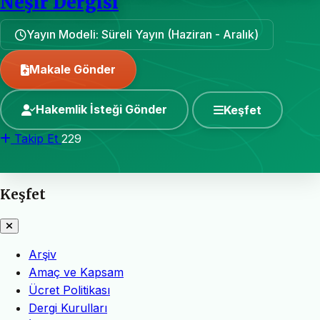
Neşir Dergisi
Yayın Modeli: Süreli Yayın (Haziran - Aralık)
Makale Gönder
Hakemlik İsteği Gönder
Keşfet
Takip Et
229
Keşfet
Arşiv
Amaç ve Kapsam
Ücret Politikası
Dergi Kurulları