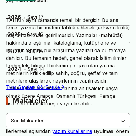
yayımlanmaktadır.
2026
- Sayı 17
TAHKİK aynı zamanda temalı bir dergidir. Bu ana
tema, yazma bir metnin tahkik edilerek (edisyon kritik)
2025
- Sayı 16
neşre hazır hale getirilmesidir. Yazmalar (mahtûtât)
hakkında araştırma, kataloglama, kütüphane ve
literatür tanıtımı gibi araştırma yazıları da bu temaya
2025
- Sayı 15
dahildir. Bu temanın hedefi, genel olarak İslâm ilimler
tarihindeki bilimsel birikimin parçası olan yazma
2024
- Sayı 14
metinlerin kritik edilip sahih, doğru, şeffaf ve tam
metinlere ulaşılarak neşirlerinin yapılmasıdır.
Tüm Sayıları Görüntüle
TAHKİK’te İslami ilimler alanına ait risaleler başta
olmak üzere Arapça, Osmanlı Türkçesi, Farsça
Makaleler
risalelerin tahkikli neşri yayımlanabilir.
Son Makaleler
Dergimiz yayın süreçlerinin daha hızlı ve sağlıklı
ilerlemesi açısından
yazım kurallarına
uyulması önem