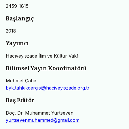
2459-1815
Başlangıç
2018
Yayımcı
Hacıveyiszade İlim ve Kültür Vakfı
Bilimsel Yayın Koordinatörü
Mehmet Çaba
byk.tahkikdergisi@haciveyiszade.org.tr
Baş Editör
Doç. Dr. Muhammet Yurtseven
yurtsevenmuhammed@gmail.com