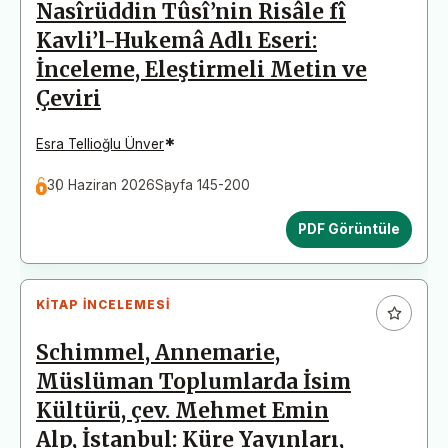
Nasîrüddin Tûsî’nin Risâle fî
Kavli’l-Hukemâ Adlı Eseri:
İnceleme, Eleştirmeli Metin ve
Çeviri
*
Esra Tellioğlu Ünver
30 Haziran 2026
Sayfa 145-200
PDF Görüntüle
KITAP İNCELEMESI
Schimmel, Annemarie,
Müslüman Toplumlarda İsim
Kültürü, çev. Mehmet Emin
Alp, İstanbul: Küre Yayınları,