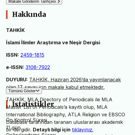
Makale Gönderim Tarihçesi
Hakkında
TAHKİK
İslami İlimler Araştırma ve Neşir Dergisi
ISSN:
2459-1815
e-ISSN:
3108-7922
DUYURU:
TAHKİK, Haziran 2026’da yayımlanacak
olan 17. sayısı için makale kabul etmektedir.
Tümünü Göster
TAHKİK, MLA Directory of Periodicals ile MLA
İstatistikler
Master List of Periodicals’a kayıtlı olup, MLA
International Bibliography, ATLA Religion ve EBSCO
Ön Kontrol Süresi
Database tarafından taranan uluslararası akademik
11 gün
bir dergidir.
Detaylı bilgi için
tıklayınız.